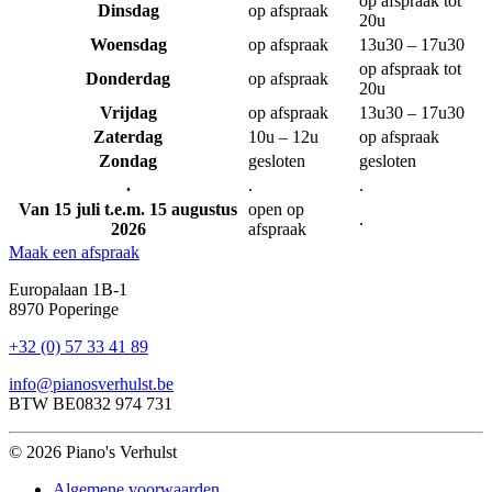
op afspraak tot
Dinsdag
op afspraak
20u
Woensdag
op afspraak
13u30 – 17u30
op afspraak tot
Donderdag
op afspraak
20u
Vrijdag
op afspraak
13u30 – 17u30
Zaterdag
10u – 12u
op afspraak
Zondag
gesloten
gesloten
.
.
.
Van 15 juli t.e.m. 15 augustus
open op
.
2026
afspraak
Maak een afspraak
Europalaan 1B-1
8970 Poperinge
+32 (0) 57 33 41 89
info@pianosverhulst.be
BTW BE0832 974 731
© 2026 Piano's Verhulst
Algemene voorwaarden