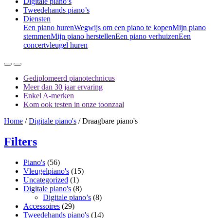
Digitale piano’s
Tweedehands piano’s
Diensten
Een piano huren
Wegwijs om een piano te kopen
Mijn piano
stemmen
Mijn piano herstellen
Een piano verhuizen
Een
concertvleugel huren
Gediplomeerd pianotechnicus
Meer dan 30 jaar ervaring
Enkel A-merken
Kom ook testen in onze toonzaal
Home
/
Digitale piano's
/ Draagbare piano's
Filters
Piano's
(56)
Vleugelpiano's
(15)
Uncategorized
(1)
Digitale piano's
(8)
Digitale piano’s
(8)
Accessoires
(29)
Tweedehands piano's
(14)