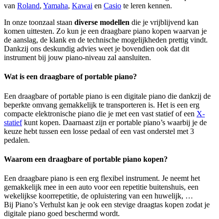
van
Roland
,
Yamaha
,
Kawai
en
Casio
te leren kennen.
In onze toonzaal staan
diverse modellen
die je vrijblijvend kan
komen uittesten. Zo kun je een draagbare piano kopen waarvan je
de aanslag, de klank en de technische mogelijkheden prettig vindt.
Dankzij ons deskundig advies weet je bovendien ook dat dit
instrument bij jouw piano-niveau zal aansluiten.
Wat is een draagbare of portable piano?
Een draagbare of portable piano is een digitale piano die dankzij de
beperkte omvang gemakkelijk te transporteren is. Het is een erg
compacte elektronische piano die je met een vast statief of een
X-
statief
kunt kopen. Daarnaast zijn er portable piano’s waarbij je de
keuze hebt tussen een losse pedaal of een vast onderstel met 3
pedalen.
Waarom een draagbare of portable piano kopen?
Een draagbare piano is een erg flexibel instrument. Je neemt het
gemakkelijk mee in een auto voor een repetitie buitenshuis, een
wekelijkse koorrepetitie, de opluistering van een huwelijk, …
Bij Piano’s Verhulst kan je ook een stevige draagtas kopen zodat je
digitale piano goed beschermd wordt.