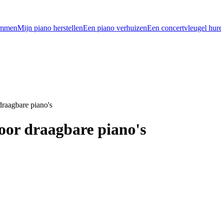
emmen
Mijn piano herstellen
Een piano verhuizen
Een concertvleugel hur
raagbare piano's
or draagbare piano's