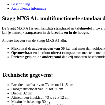
Beschrijving
Aanvullende informatie
Stagg MXS A1: multifunctionele standaard
De Stagg MXS A1 is een
handige standaard in tafelmodel
in zwarte
kan je namelijk
aanpassen in de breedte en in de hoogte
.
Andere troeven van de Stagg MXS A1 zijn:
Maximaal draagvermogen van 50 kg
, wat meer dan voldoend
Opvouwbaar
en hierdoor
uiterst compact
om mee te nemen naa
Perfecte grip op de ondergrond
dankzij rubberen beschermdo
Technische gegevens:
Breedte instelbaar van 73 cm tot 111,5 cm
Hoogte instelbaar van 59 tot 71 cm
Diepte: 32 cm
Afmetingen ingeklapt: 73 x 32 x 12 cm
Maximale belasting: 50 kg