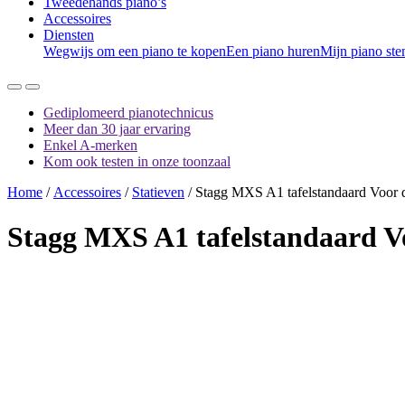
Tweedehands piano’s
Accessoires
Diensten
Wegwijs om een piano te kopen
Een piano huren
Mijn piano st
Gediplomeerd pianotechnicus
Meer dan 30 jaar ervaring
Enkel A-merken
Kom ook testen in onze toonzaal
Home
/
Accessoires
/
Statieven
/ Stagg MXS A1 tafelstandaard Voor d
Stagg MXS A1 tafelstandaard
Vo